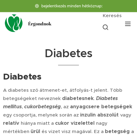
bejelentkezés minden hétköznap:
Keresés
Érgondnok
Diabetes
Diabetes
A diabetes szó átmenet-et, átfolyás-t jelent. Több
diabetesnek
Diabetes
betegségeket neveznek
.
mellitus
cukorbetegség
anyagcsere betegségek
,
, az
inzulin abszolút
egy csoportja, melynek során az
vagy
relatív
cukor vizelettel
hiánya miatt a
nagy
ürül
betegség
mértékben
és vizet visz magával. Ez a
a