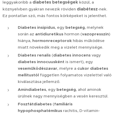
diabetes
betegségek
leggyakoribb a
közül, a
diabétesz
köznyelvben gyakran nevezik röviden
-nek.
Ez pontatlan szó, más fontos kórképeket is jelenthet.
Diabetes insipidus
, egy
betegség
, melynek
során az
antidiuretikus
hormon (
vazopresszin
)
hiánya,
hormonreceptorok
hibás működése
miatt növekedik meg a vizelet mennyisége.
Diabetes renalis
(
diabetes innocens
vagy
diabetes innocuusként
is ismert), egy
veseműködészavar
, melyre a
cukor diabetes
mellitustól
független folyamatos vizelettel való
kiválasztása jellemző.
Amin
diabetes
, egy
betegség
, ahol aminok
ürülnek nagy mennyiségben a vesén keresztül.
Foszfát
diabetes
(
familiáris
hypophosphatémikus
rachitis, D-vitamin-