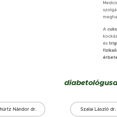
Medici
szolgá
meghat
A
cuk
kockáz
és
tri
fizika
érbet
diabetológusa
hürtz Nándor dr.
Szalai László dr.