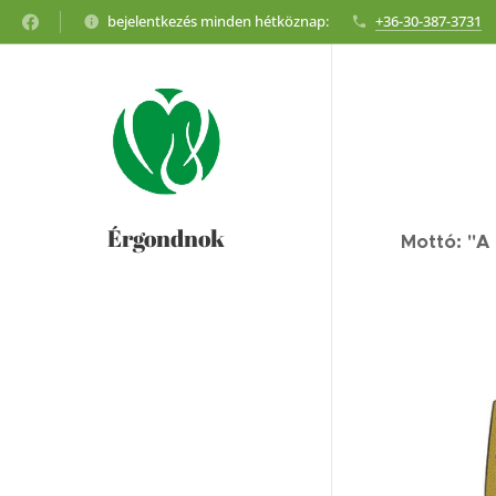
bejelentkezés minden hétköznap:
+36-30-387-3731
Érgondnok
Mottó: "A 