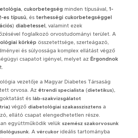
etológia
,
cukorbetegség
minden típusával,
1-
2-es típusú
, és
terhességi cukorbetegséggel
ációs
)
diabetessel
, valamint ezek
zésével foglalkozó orvostudományi terület. A
ológiai kórkép
összetettsége, szerteágazó,
ményei és súlyossága komplex ellátást végző
égügyi csapatot igényel, melyet az
Érgondnok
t.
ológia vezetője a Magyar Diabetes Társaság
tett orvosa. Az
é
(
),
trendi specialista
dietetikus
goktatást és
láb-szakvizsgálatot
végző
a
tria)
diabetológiai szakasszisztens
ó, ellátó csapat elengedhetetlen része.
san együttműködik velük
szemész szakorvosunk
. A
ideális tartományba
diológusunk
vércukor