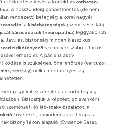
ő csökkentése kevés a korrekt
cukorbeteg-
CGM jeladók
. A hosszú ideig panaszmentes (de nem
shoz
lian rendezett) betegség a korai nagyér
, a
(szem, vese, láb),
eszesedés
kisérbetegségek
(
) leggyakoribb
gszál-károsodások
neuropathia
a. Javulás, biztonság minden klasszikus
személyre szabott tartós
szeri rizikótényező
ésével érhető el. A páciens aktív
űködése is szükséges, önellenőrzés (
vércukor,
) nélkül eredményesség
más, testsúly
elhetetlen.
rbeteg így kulcsszereplő a cukorbetegség
tásában. Biztosítjuk a képzést, az évenként
ző szemészeti és
, a
láb-szakvizsgálatot
követését, a mindennapok terápiás
unkció
inek bizonyítékon alapuló (Evidence Based