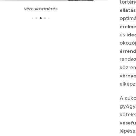
történ
vércukormérés
ellátá
optimá
érelm
és
ide
okozój
érrend
rendez
közrem
vérnyo
elképz
A cuko
gyógyí
kötele
vesef
lépése