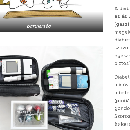
A
diab
es és 
(
geszt
partnerség
megelő
diabet
szövőd
egészs
biztosí
Diabet
minősí
a bete
(podiá
gondoz
Szoro
és
kar