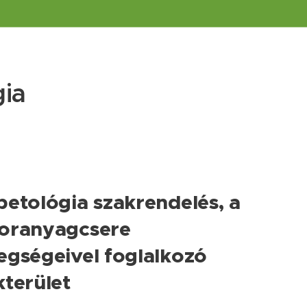
gia
betológia szakrendelés, a
oranyagcsere
egségeivel foglalkozó
kterület