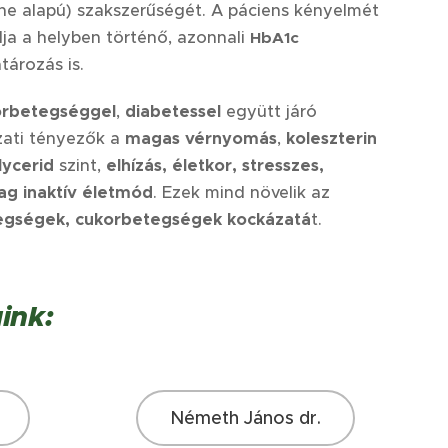
ne alapú) szakszerűségét. A páciens kényelmét
lja a helyben történő, azonnali
HbA1c
ározás is.
orbetegséggel
,
diabetessel
együtt járó
ati tényezők a
magas vérnyomás
,
koleszterin
glycerid
szint,
elhízás, életkor, stresszes,
ilag inaktív életmód
. Ezek mind növelik az
egségek, cukorbetegségek kockázatá
t.
ink:
Németh János dr.