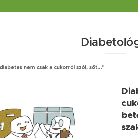
Diabetoló
diabetes nem csak a cukorról szól, sőt..."
Dia
cuk
bet
sza