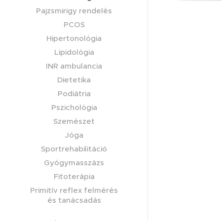
Pajzsmirigy rendelés
Guardian napi jelentés
PCOS
Hipertonológia
Lipidológia
INR ambulancia
Dietetika
Podiátria
Pszichológia
Szemészet
Jóga
Sportrehabilitáció
Gyógymasszázs
Fitoterápia
Primitív reflex felmérés
és tanácsadás