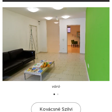
váró
Kovácsné Szilvi