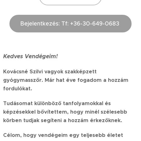
Bejelentkezés: Tf: +36-30-649-0683
Kedves Vendégeim!
Kovácsné Szilvi vagyok szakképzett
gyógymasszőr. Már hat éve fogadom a hozzám
fordulókat.
Tudásomat különböző tanfolyamokkal és
képzésekkel bővítettem, hogy minél szélesebb
körben tudjak segíteni a hozzám érkezőknek.
Célom, hogy vendégeim egy teljesebb életet