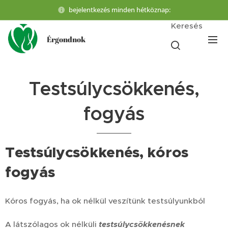
bejelentkezés minden hétköznap:
Keresés
Érgondnok
Testsúlycsökkenés,
fogyás
Testsúlycsökkenés, kóros
fogyás
Kóros fogyás, ha ok nélkül veszítünk testsúlyunkból
A látszólagos ok nélküli
testsúlycsökkenésnek