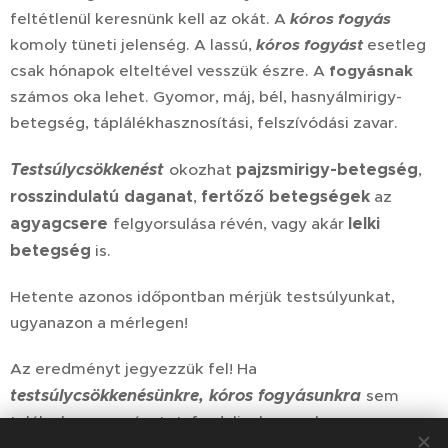
feltétlenül keresnünk kell az okát. A
kóros fogyás
komoly tüneti jelenség. A lassú,
kóros fogyást
esetleg
csak hónapok elteltével vesszük észre. A
fogyásnak
számos oka lehet. Gyomor, máj, bél, hasnyálmirigy-
betegség, táplálékhasznosítási, felszívódási zavar.
Testsúlycsökkenést
pajzsmirigy-betegség
okozhat
,
rosszindulatú daganat
fertőző betegségek
,
az
agyagcsere
lelki
felgyorsulása révén, vagy akár
betegség
is.
Hetente azonos időpontban mérjük testsúlyunkat,
ugyanazon a mérlegen!
Az eredményt jegyezzük fel! Ha
testsúlycsökkenésünkre, kóros fogyásunkra
sem
találunk magyarázatot, forduljunk orvoshoz.