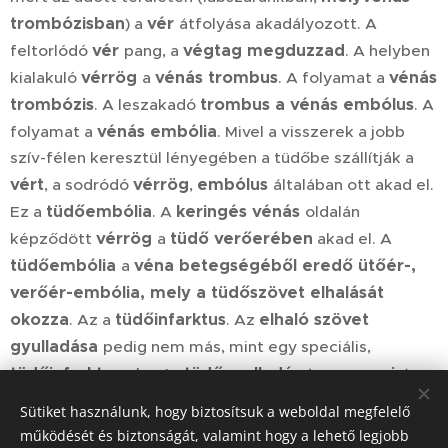
trombózisban
vér
) a
átfolyása akadályozott. A
vér
végtag megduzzad
feltorlódó
pang, a
. A helyben
vérrög
vénás trombus
vénás
kialakuló
a
. A folyamat a
trombózis
trombus a vénás embólus
. A leszakadó
. A
vénás embólia
folyamat a
. Mivel a visszerek a jobb
szív-félen keresztül lényegében a tüdőbe szállítják a
vért
vérrög
embólus
, a sodródó
,
általában ott akad el.
tüdőembólia
keringés vénás
Ez a
. A
oldalán
vérrög
tüdő verőerében
képződött
a
akad el. A
tüdőembólia
véna betegségéből eredő ütőér-,
a
verőér-embólia, mely a tüdőszövet elhalását
okozza
tüdőinfarktus
elhaló szövet
. Az a
. Az
gyulladása
pedig nem más, mint egy speciális,
tüdőinfarktus
tüdőgyulladás
pneumonia
okozta
(
).
Sütiket használunk, hogy biztosítsuk a weboldal megfelelő
Érgondnok belgyógyászat, kardiológia, INR
működését és biztonságát, valamint hogy a lehető legjobb
ambulancia