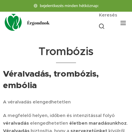
bejelentkezés minden hétköznap:
Keresés
Érgondnok
Trombózis
Véralvadás, trombózis,
embólia
A véralvadás elengedhetetlen
A megfelelő helyen, időben és intenzitással folyó
véralvadás
elengedhetetlen
életben maradásunkhoz
.
Véralvadás
biztosítja, hogy a
szervezetünket
kívülről