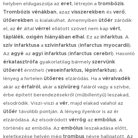
eret
trombózis
helyben eldugaszolja az
, létrejön a
.
Trombózis vénákban
visszerekben
verő
, azaz
és
,
ütőerekben
ütőér
is kialakulhat. Amennyiben
záródik
ér
vérrel
vért
el, az
által
ellátott szövet nem kap
,
táplálék
oxigén hiányában
elhal
infarktus
,
. Ez az
. A
szív infarktusa
szívinfarktus
infarctus myocardii
a
(
).
agyé
agyi infarktus
infarctus cerebri
Az
az
(
). Hasonló
érkatasztrófa
szervünk
gyakorlatilag bármely
ütőerét
veseinfarktus, lépinfarktus
érintheti (
). A
ütőeres
véralvadék
lényeg a hirtelen
elzáródás. Ha a
érfalról
szívüreg
akár az
, akár a
faláról vagy a szívbe,
érbe épített berendezésekről (műbillentyű) leszakad,
vér
elsodródik. Viszi-viszi a
, majd elakad valahol az
ütőér
távolibb pontján. A lényeg ilyenkor is az ér
vérrög
embólus
elzáródása. Az elsodródott
az
. A
embólus
történés az embólia. Az
leszakadása előtt,
trombus
keletkezése helyén még
névre hallgatott. Az