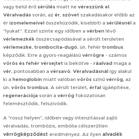
vagy belül érő
sérülés
miatt ne
vérezzünk el
.
Véralvadás
során, az
ér
,
szövet
szakadásakor előbb az
ér
izomelemeivel
összehúzódik, kisebbíti a
sérülésnél
a
"lyukat". Ezzel szinte egy időben a
vérben
lévő
vérlemezkék
összecsapódásával a sérült területen
vérlemezke
,
trombocita-dugó
, ún. fehér
trombus
képződik. Erre a gyors-reagálású
vérrögre
- számos
vörös és fehér vérsejtet
is bekötve -
ráalvad
maga a
vér
, pontosabban a
vérsavó
.
Véralvadásnál
így alakul
ki a
hemoglobin
miatt valóban
vörös
színű
vérrög
, az
ún.
vörös trombus
. A sérült terület,
érfal
újjáépítése,
regenerációja
során a
vérrög
fokozatosan
felemésztődik, felszívódik.
A "rossz helyen", időben vagy intenzitással zajló
véralvadás, trombózis, embólia célszerűtlen
vérrögképződést
alvadék
eredményez. Az ilyen