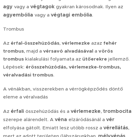
agy
végtagok
vagy a
gyakran károsodnak. Ilyen az
agyembólia
végtagi embólia
vagy a
.
Trombus
Az
érfal-összehúzódás
,
vérlemezke
azaz
fehér
trombus
, majd a
vérsavó alvadásával
a
vörös
trombus
kialakulási folyamata az
ütőerekre
jellemző.
Lépések:
érösszehúzódás, vérlemezke-trombus,
véralvadási trombus
.
A vénákban, visszerekben a vérrögképződés döntő
eleme a véralvadás
érfali
vérlemezke
trombocita
Az
összehúzódás és a
,
véna
vér
szerepe alárendelt. A
elzáródásánál a
vérellátás
elfolyása gátolt. Emiatt lesz utóbb rossz a
,
mélyvénás
mert az adott területen (lábszárunkban,