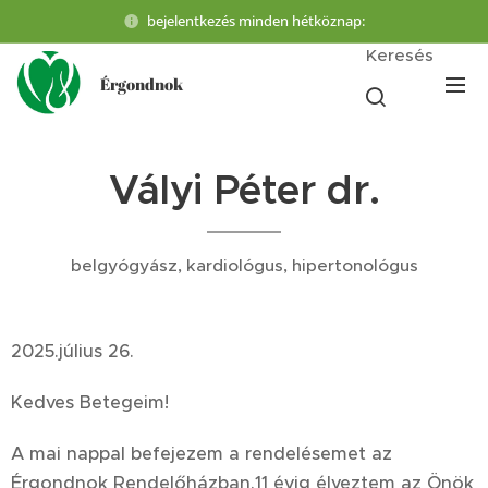
bejelentkezés minden hétköznap:
Keresés
Érgondnok
Vályi Péter dr.
belgyógyász, kardiológus, hipertonológus
2025.július 26.
Kedves Betegeim!
A mai nappal befejezem a rendelésemet az
Érgondnok Rendelőházban.11 évig élveztem az Önök