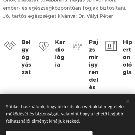
ember- és egészségközpontúan fogják biztosítani.
Jó, tartós egészséget kívánva: Dr. Vályi Péter
Bel
Kar
Paj
Hip
gy
dio
zs
ert
óg
lóg
mir
on
yás
ia
igy
oló
zat
ren
gia
del
és
Sütiket használunk, hogy biztosítsuk a weboldal megfelelő
Előjegyzés, időpontegyeztetés
működését és biztonságát, valamint hogy a lehető legjobb
felhasználói élményt kínáljuk Neked.