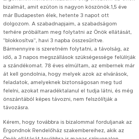
bizalmát, amit ezúton is nagyon köszönök.1,5 éve
már Budapesten élek, hetente 3 napot ott
dolgozom. A szabadnapjaim, a szabadságom
terhére próbáltam meg folytatni az Önök ellátását,
"blokkosítva", havi 3 napba összesűrítve.
Bármennyire is szeretném folytatni, a távolság, az
idő, a 3 napos megszállások szükségessége felülírják
a szándékomat. 78 éves elmúltam, az embernek már
át kell gondolnia, hogy melyek azok az elvárások,
feladatok, amelyeknek biztonságosan meg tud
felelni, azokat maradéktalanul el tudja látni, és még
önszántából képes távozni, nem felszólítják a
távozásra.
Kérem, hogy továbbra is bizalommal forduljanak az
Érgondnok Rendelőház szakembereihez, akik az
Önök ellátását továbbra is magas színvonalon,