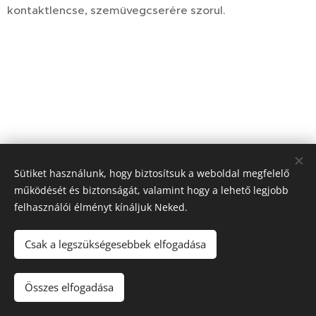
kontaktlencse, szemüvegcserére szorul.
Sütiket használunk, hogy biztosítsuk a weboldal megfelelő
működését és biztonságát, valamint hogy a lehető legjobb
felhasználói élményt kínáljuk Neked.
Csak a legszükségesebbek elfogadása
Érgondnok szakrendelő, 9400 Sopron, Rozsondai Károly u.20. Tf:
+36-30-387-3731
Összes elfogadása
Az oldalt a
Webnode
működteti
Sütik