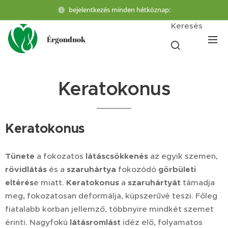
bejelentkezés minden hétköznap:
Keresés
Érgondnok
Keratokonus
Keratokonus
Tünete
a fokozatos
látáscsökkenés
az egyik szemen,
rövidlátás
és a
szaruhártya
fokozódó
görbületi
eltérés
e miatt.
Keratokonus
a
szaruhártyát
támadja
meg, fokozatosan deformálja, kúpszerűvé teszi. Főleg
fiatalabb korban jellemző, többnyire mindkét szemet
érinti. Nagyfokú
látásromlást
idéz elő, folyamatos