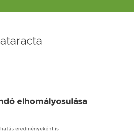
ataracta
ndó elhomályosulása
 behatás eredményeként is