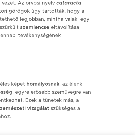
z
vezet. Az orvosi nyelv
cataracta
ókori görögök úgy tartották, hogy a
tethető legjobban, mintha valaki egy
lszürkült
szemlencse
eltávolítása
dennapi tevékenységének
 éles képet
homályosnak
, az élénk
esség
, egyre erősebb szemüvegre van
entkezhet. Ezek a tünetek más, a
zemészeti vizsgálat
szükséges a
ához.