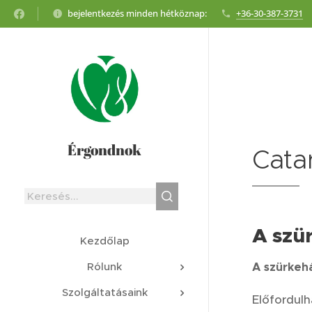
bejelentkezés minden hétköznap:
+36-30-387-3731
Érgondnok
Cata
A szü
Kezdőlap
Rólunk
A szürkehá
Szolgáltatásaink
Előfordulh