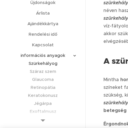
Újdonságok
szürkehál
néven hasz
Árlista
szürkehál
Ajándékkártya
víz-fátyol
akkor szü
Rendelési idő
elvégzéséb
Kapcsolat
információs anyagok
A szü
Szürkehályog
Száraz szem
Glaucoma
Mintha
ho
színeket 
Retinopátia
szükség, k
Keratokonusz
szürkehál
Jégárpa
betegség
Exoftalmusz
Kötőhártya bevérzés
Érgondno
Endoftalmitisz