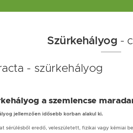
Szürkehályog
-
c
racta - szürkehályog
rkehályog a szemlencse marada
lyog jellemzően idősebb korban alakul ki.
at sérülésből eredő, veleszületett, fizikai vagy kémiai