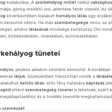
yog
kialakulása. A
szürkehályog
műtét
nélkül
vakságho
nálja, görög eredetű szó, jelentése fehér vízesés. Az 
yog
következtében kialakult
homályos látás
úgy érzékel
on keresztül nézne. Ha más
szembetegsége
nincs, az e
kséges, amikor
látásának
minősége korlátozza Önt min
en, közlekedésben, olvasásban, autóvezetésben.
rkehályog tünetei
mályos
, piszkos ablakon néznénk keresztül. A korábban
fakónak
látjuk
. Szürkületben fokozottan romlik a
látásél
ialakulhat
kettős látás
, erős fény hatására
káprázás
jel
yogtól
eltérő
szembetegség tünetei
is lehetnek, ezért
s
megállapításához és a további teendők meghatározás
k szemészet