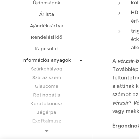
ko
Újdonságok
HDL
Árlista
érf
Ajándékkártya
tri
Rendelési idő
étk
al
Kapcsolat
információs anyagok
A
vérzsír-
Szürkehályog
Továbblép
Száraz szem
feltüntetn
alattinak k
Glaucoma
számot az
Retinopátia
vérzsír
?
Vé
Keratokonusz
vagy mekk
Jégárpa
Exoftalmusz
Érgondnok 
Kötőhártya bevérzés
Endoftalmitisz