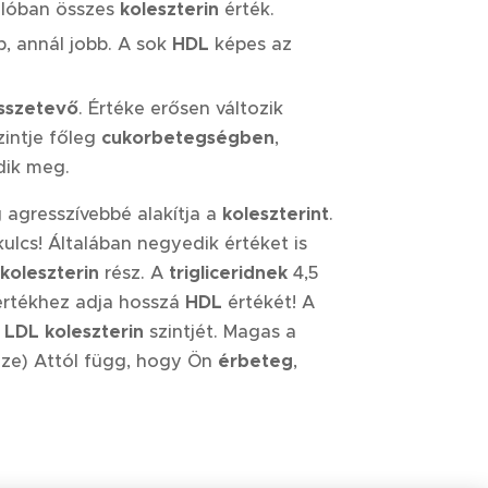
valóban összes
koleszterin
érték.
b, annál jobb. A sok
HDL
képes az
sszetevő
. Értéke erősen változik
zintje főleg
cukorbetegségben
,
ik meg.
 agresszívebbé alakítja a
koleszterint
.
lcs! Általában negyedik értéket is
koleszterin
rész. A
trigliceridnek
4,5
 értékhez adja hosszá
HDL
értékét! A
t
LDL koleszterin
szintjét. Magas a
zze) Attól függ, hogy Ön
érbeteg
,