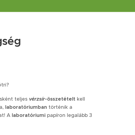
gség
tri?
ként teljes
vérzsír
-összetételt
kell
a,
laboratóriumban
történik a
at! A
laboratóriumi
papíron legalább 3