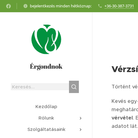
bejelentkezés minden hétköznap:
+36-30-387-3731
Érgondnok
Vérzs
Történt vé
Kevés egy-
Kezdőlap
meghatároz
vérvétel
. 
Rólunk
adatot lát.
Szolgáltatásaink