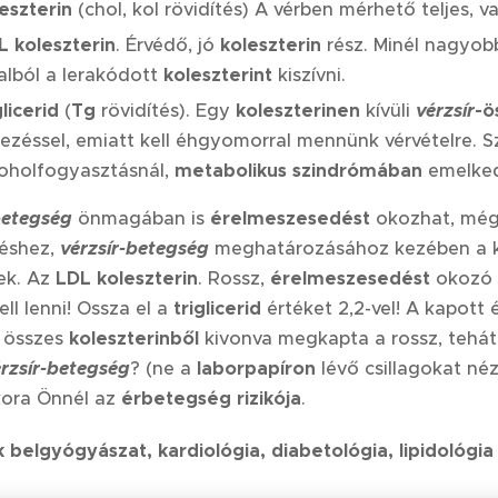
leszterin
(chol, kol rövidítés) A vérben mérhető teljes, 
 koleszterin
. Érvédő, jó
koleszterin
rész. Minél nagyob
alból a lerakódott
koleszterint
kiszívni.
glicerid
(
Tg
rövidítés). Egy
koleszterinen
kívüli
vérzsír
-ö
ezéssel, emiatt kell éhgyomorral mennünk vérvételre. S
koholfogyasztásnál,
metabolikus szindrómában
emelked
betegség
önmagában is
érelmeszesedést
okozhat, még
éshez,
vérzsír-betegség
meghatározásához kezében a ku
ek. Az
LDL koleszterin
. Rossz,
érelmeszesedést
okozó
ell lenni! Ossza el a
triglicerid
értéket 2,2-vel! A kapott
 összes
koleszterinből
kivonva megkapta a rossz, tehá
rzsír-betegség
? (ne a
laborpapíron
lévő csillagokat né
ora Önnél az
érbetegség rizikója
.
belgyógyászat, kardiológia, diabetológia, lipidológia