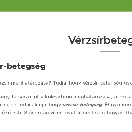
Vérzsírbete
ír-betegség
rzsír-meghatározása? Tudja, hogy vérzsír-betegség gyö
egy tényező, pl. a
koleszterin
meghatározása, kiindulás
ni, ha tudni akarja, hogy
vérzsír-betegség
. Éhgyomorr
Előző este 8 óra után vízen kívül semmit sem fogyaszth