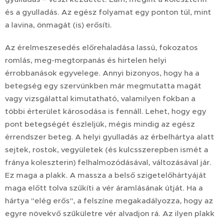
és a gyulladás. Az egész folyamat egy ponton túl, mint
a lavina, önmagát (is) erősíti.
Az érelmeszesedés előrehaladása lassú, fokozatos
romlás, meg-megtorpanás és hirtelen helyi
érrobbanások egyvelege. Annyi bizonyos, hogy ha a
betegség egy szervünkben már megmutatta magát
vagy vizsgálattal kimutatható, valamilyen fokban a
többi érterület károsodása is fennáll. Lehet, hogy egy
pont betegségét észleljük, mégis mindig az egész
érrendszer beteg. A helyi gyulladás az érbelhártya alatt
sejtek, rostok, vegyületek (és kulcsszerepben ismét a
fránya koleszterin) felhalmozódásával, változásával jár.
Ez maga a plakk. A massza a belső szigetelőhártyáját
maga előtt tolva szűkíti a vér áramlásának útját. Ha a
hártya "elég erős", a felszíne megakadályozza, hogy az
egyre növekvő szűkületre vér alvadjon rá. Az ilyen plakk