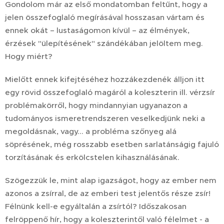
Gondolom már az első mondatomban feltűnt, hogy a
jelen összefoglaló megírásával hosszasan vártam és
ennek okát – lustaságomon kívül – az élmények,
érzések "ülepítésének" szándékában jelöltem meg.
Hogy miért?
Mielőtt ennek kifejtéséhez hozzákezdenék álljon itt
egy rövid összefoglaló magáról a koleszterin ill. vérzsír
problémakörről, hogy mindannyian ugyanazon a
tudományos ismeretrendszeren veselkedjünk neki a
megoldásnak, vagy... a probléma szőnyeg alá
söprésének, még rosszabb esetben sarlatánságig fajuló
torzításának és erkölcstelen kihasználásának.
Szögezzük le, mint alap igazságot, hogy az ember nem
azonos a zsírral, de az emberi test jelentős része zsír!
Félnünk kell-e egyáltalán a zsírtól? Időszakosan
felröppenő hír, hogy a koleszterintől való félelmet - a