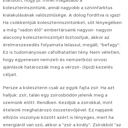
Elárulom, hogy pl. minél magasabb a
koleszterinszintünk, annál nagyobb a szívinfarktus
kialakulásának valószínűsége. A dolog fordítva is igaz!
Ha csökkentjük koleszterinszintünket, sőt lényegében
a még "vadon élő" embertársaink nagyon- nagyon
alacsony koleszterinszintjét biztosítjuk, akkor az
érelmeszesedés folyamata lelassul, megáll, "befagy".
Ez is tudományosan cáfolhatatlan tény. Nem véletlen,
hogy egyenesen nemzeti és nemzetközi orvosi
ajánlások határozzák meg a vérzsír- (lipid) kezelés
céljait.
Persze a koleszterin csak az egyik fajta zsír. Ha azt
halljuk: zsír, talán egy zsírosbödön jelenik meg a
szemünk előtt. Rendben. Kezdjük a zsírokkal, mint
ételeink meghatározó összetevőjével. Ez napjaink
elhízós viszonyai között azért is lényeges, mert ha
energiáról van szó, akkor a "zsír a király". Zsírokból "az