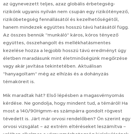
az úgynevezett teljes, azaz globális érbetegség-
rizikónk ugyanis nyilván nem csupán egy rizikótényező,
rizikóbetegség fennállásától és kezelhetőségétől,
hanem mindezek együttes hosszú távú hatásától függ.
Az összes bennük "munkáló" káros, kóros tényező
együttes, összehangolt és mellékhatásmentes
kezelése hozza a legjobb hosszú távú eredményt úgy
életben maradásunk mint életminőségünk megőrzése
vagy akár javítása tekintetében. Aktuálisan
"hanyagoltam" még az elhízás és a dohányzás
témaköreit is.
Mik maradtak hát? Első lépésben a magasvérnyomás
kérdése. Ne gondolja, hogy mindent tud, a témáról! Ha
most a 140/90Hgmm-es számpárra gondolt rögvest
tévedett is. Járt már orvosi rendelőben? Ön szerint egy
orvosi vizsgálat – az extrém eltéréseket leszámítva –