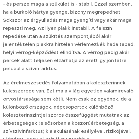
- és persze maga a szűkület is - stabil. Ezzel szemben,
ha a burkoló hártya gyenge, bizony megrepedhet.
Sokszor az érgyulladás maga gyengíti vagy akár maga
repeszti meg. Az ilyen plakk instabil. A felszín
repedése után a szűkítés szempontjából akár
jelentéktelen plakkra hirtelen vérlemezkék hada tapad,
helyi vérrög-képződést elindítva. A vérrög pedig akár
percek alatt teljesen elzárhatja az eret! Így jön létre
például a szívinfarktus.
Az érelmeszesedés folyamatában a koleszterinnek
kulcsszerepe van. Ezt ma a világ egyetlen valamirevaló
orvostársasága sem kétli. Nem csak ez egyének, de a
különböző országok, népcsoportok különböző
koleszterinszintjei szoros összefüggést mutatnak az
érbetegségek (elsősorban a koszorúérbetegség, a
szívszívinfarktus) kialakulásának esélyével, rizikójával.