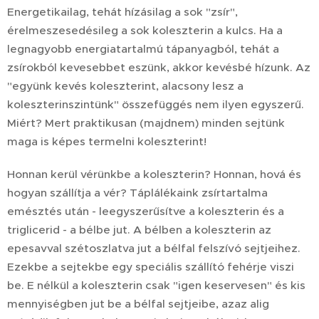
Energetikailag, tehát hízásilag a sok "zsír",
érelmeszesedésileg a sok koleszterin a kulcs. Ha a
legnagyobb energiatartalmú tápanyagból, tehát a
zsírokból kevesebbet eszünk, akkor kevésbé hízunk. Az
"együnk kevés koleszterint, alacsony lesz a
koleszterinszintünk" összefüggés nem ilyen egyszerű.
Miért? Mert praktikusan (majdnem) minden sejtünk
maga is képes termelni koleszterint!
Honnan kerül vérünkbe a koleszterin? Honnan, hová és
hogyan szállítja a vér? Táplálékaink zsírtartalma
emésztés után - leegyszerűsítve a koleszterin és a
triglicerid - a bélbe jut. A bélben a koleszterin az
epesavval szétoszlatva jut a bélfal felszívó sejtjeihez.
Ezekbe a sejtekbe egy speciális szállító fehérje viszi
be. E nélkül a koleszterin csak "igen keservesen" és kis
mennyiségben jut be a bélfal sejtjeibe, azaz alig