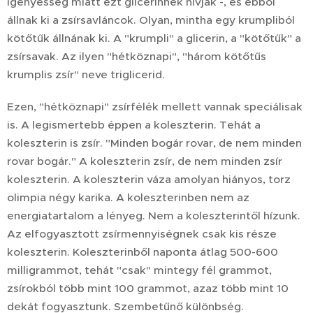
igényesség miatt ezt glicerinnek hívják -, és ebből
állnak ki a zsírsavláncok. Olyan, mintha egy krumpliból
kötőtűk állnának ki. A "krumpli" a glicerin, a "kötőtűk" a
zsírsavak. Az ilyen "hétköznapi", "három kötőtűs
krumplis zsír" neve triglicerid.
Ezen, "hétköznapi" zsírfélék mellett vannak speciálisak
is. A legismertebb éppen a koleszterin. Tehát a
koleszterin is zsír. "Minden bogár rovar, de nem minden
rovar bogár." A koleszterin zsír, de nem minden zsír
koleszterin. A koleszterin váza amolyan hiányos, torz
olimpia négy karika. A koleszterinben nem az
energiatartalom a lényeg. Nem a koleszterintől hízunk.
Az elfogyasztott zsírmennyiségnek csak kis része
koleszterin. Koleszterinből naponta átlag 500-600
milligrammot, tehát "csak" mintegy fél grammot,
zsírokból több mint 100 grammot, azaz több mint 10
dekát fogyasztunk. Szembetűnő különbség.