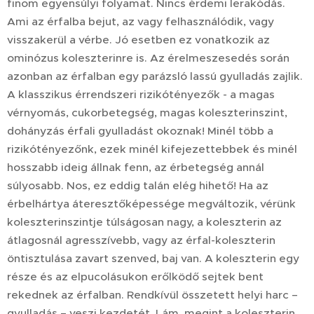
finom egyensúlyi folyamat. Nincs érdemi lerakódás.
Ami az érfalba bejut, az vagy felhasználódik, vagy
visszakerül a vérbe. Jó esetben ez vonatkozik az
ominózus koleszterinre is. Az érelmeszesedés során
azonban az érfalban egy parázsló lassú gyulladás zajlik.
A klasszikus érrendszeri rizikótényezők - a magas
vérnyomás, cukorbetegség, magas koleszterinszint,
dohányzás érfali gyulladást okoznak! Minél több a
rizikótényezőnk, ezek minél kifejezettebbek és minél
hosszabb ideig állnak fenn, az érbetegség annál
súlyosabb. Nos, ez eddig talán elég hihető! Ha az
érbelhártya áteresztőképessége megváltozik, vérünk
koleszterinszintje túlságosan nagy, a koleszterin az
átlagosnál agresszívebb, vagy az érfal-koleszterin
öntisztulása zavart szenved, baj van. A koleszterin egy
része és az elpucolásukon erőlködő sejtek bent
rekednek az érfalban. Rendkívül összetett helyi harc –
gyulladás – veszi kezdetét. Lám, megint a koleszterin