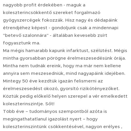
nagyobb profit érdekében - maguk a
koleszterincsökkentő szereket forgalmazó
gyógyszercégek fokozzák. Hisz nagy és dédapáink
étrendjéhez képest - gondoljunk csak a mindennapi
"betevő szalonnára" - általában kevesebb zsírt
fogyasztunk ma.
Ma mégis hamarabb kapunk infarktust, szélütést. Mégis
mintha gyorsabban pörögne érelmeszesedésünk órája.
Mintha nem tudnák ereink, hogy ma már nem kellene
annyira sem meszesedniük, mind nagyapáink idejében.
Mintegy 50 éve kezdtük igazán felismerni az
érelmeszesedést okozó, gyorsító rizikótényezőket.
Köztük pedig előkelő helyen szerepel a vér emelkedett
koleszterinszintje. Sőt!
Több éve – tudományos szempontból azóta is
megingathatatlanul igazolást nyert – hogy
koleszterinszintünk csökkentésével, nagyon erélyes ,