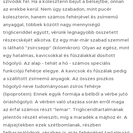
szívódik fel. Ha a koleszterin bejut a bélsejtbe, onnan
az erekbe kerül. Nem úgy szabadon, mint pucér
koleszterin, hanem számos fehérjével és zsírnemű
anyaggal, többek között nagy mennyiségű
trigliceriddel együtt, vérünk legnagyobb összetett
részecskéjét alkotva. Ez egy már-már szabad szemmel
is látható "zsírcsepp" (kilomikron). Olyan az egész, mint
egy hatalmas, kavicsokkal és fűszálakkal dúsított
hógolyó. Az alap - tehát a hó - számos speciális
funkciójú fehérje elegye. A kavicsok és fűszálak pedig
a szállított zsírnemű anyagok. Az összes piszkos
hógolyó neve tudományosan zsíros fehérje
(lipoprotein). Ennek egyik formája a bélből a vérbe jutó
óriáshógolyó. A vérben való utazása során erről maga
az érfal számos részt "lemar". Trigliceridtartalmának
jelentős részét elveszíti, míg a maradék a májhoz ér. A
májsejtekben ezek szétbomlanak, részben
felhasználódnak, részben új, más fehérjéket tartalmazó