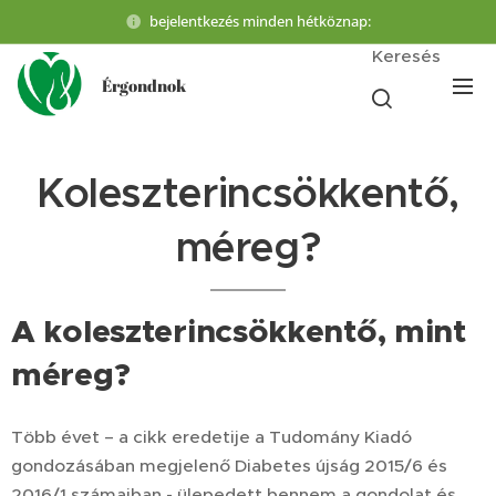
bejelentkezés minden hétköznap:
Keresés
Érgondnok
Koleszterincsökkentő,
méreg?
A koleszterincsökkentő, mint
méreg?
Több évet – a cikk eredetije a Tudomány Kiadó
gondozásában megjelenő Diabetes újság 2015/6 és
2016/1 számaiban - ülepedett bennem a gondolat és