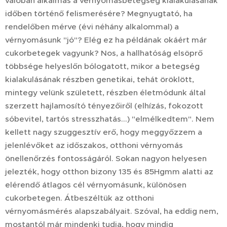
valóban alkalmas a vérnyomásbetegség kialakulásának
időben történő felismerésére? Megnyugtató, ha
rendelőben mérve (évi néhány alkalommal) a
vérnyomásunk "jó"? Elég ez ha példának okáért már
cukorbetegek vagyunk? Nos, a hallhatóság elsöprő
többsége helyeslőn bólogatott, mikor a betegség
kialakulásának részben genetikai, tehát öröklött,
mintegy velünk született, részben életmódunk által
szerzett hajlamosító tényezőiről (elhízás, fokozott
sóbevitel, tartós stresszhatás...) "elmélkedtem". Nem
kellett nagy szuggesztív erő, hogy meggyőzzem a
jelenlévőket az időszakos, otthoni vérnyomás
önellenőrzés fontosságáról. Sokan nagyon helyesen
jelezték, hogy otthon bizony 135 és 85Hgmm alatti az
elérendő átlagos cél vérnyomásunk, különösen
cukorbetegen. Átbeszéltük az otthoni
vérnyomásmérés alapszabályait. Szóval, ha eddig nem,
mostantól már mindenki tudja, hogy mindig