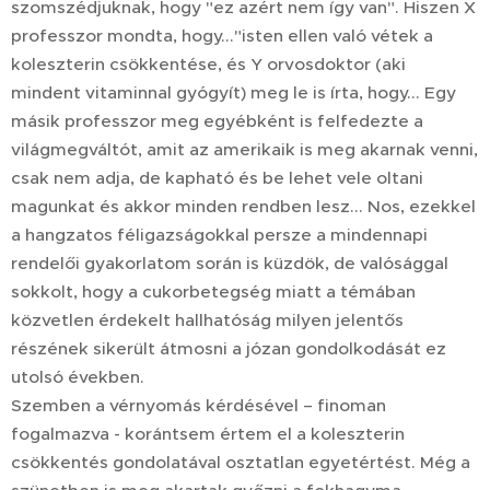
szomszédjuknak, hogy "ez azért nem így van". Hiszen X
professzor mondta, hogy..."isten ellen való vétek a
koleszterin csökkentése, és Y orvosdoktor (aki
mindent vitaminnal gyógyít) meg le is írta, hogy... Egy
másik professzor meg egyébként is felfedezte a
világmegváltót, amit az amerikaik is meg akarnak venni,
csak nem adja, de kapható és be lehet vele oltani
magunkat és akkor minden rendben lesz... Nos, ezekkel
a hangzatos féligazságokkal persze a mindennapi
rendelői gyakorlatom során is küzdök, de valósággal
sokkolt, hogy a cukorbetegség miatt a témában
közvetlen érdekelt hallhatóság milyen jelentős
részének sikerült átmosni a józan gondolkodását ez
utolsó években.
Szemben a vérnyomás kérdésével – finoman
fogalmazva - korántsem értem el a koleszterin
csökkentés gondolatával osztatlan egyetértést. Még a