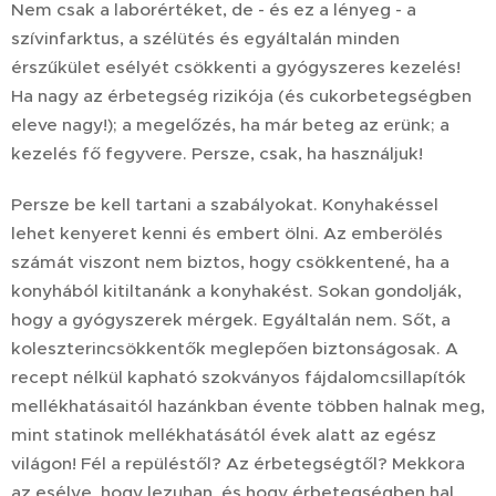
Nem csak a laborértéket, de - és ez a lényeg - a
szívinfarktus, a szélütés és egyáltalán minden
érszűkület esélyét csökkenti a gyógyszeres kezelés!
Ha nagy az érbetegség rizikója (és cukorbetegségben
eleve nagy!); a megelőzés, ha már beteg az erünk; a
kezelés fő fegyvere. Persze, csak, ha használjuk!
Persze be kell tartani a szabályokat. Konyhakéssel
lehet kenyeret kenni és embert ölni. Az emberölés
számát viszont nem biztos, hogy csökkentené, ha a
konyhából kitiltanánk a konyhakést. Sokan gondolják,
hogy a gyógyszerek mérgek. Egyáltalán nem. Sőt, a
koleszterincsökkentők meglepően biztonságosak. A
recept nélkül kapható szokványos fájdalomcsillapítók
mellékhatásaitól hazánkban évente többen halnak meg,
mint statinok mellékhatásától évek alatt az egész
világon! Fél a repüléstől? Az érbetegségtől? Mekkora
az esélye, hogy lezuhan, és hogy érbetegségben hal