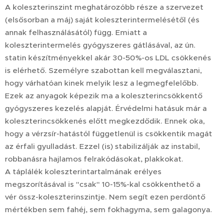
A koleszterinszint meghatározóbb része a szervezet
(elsősorban a máj) saját koleszterintermelésétől (és
annak felhasználásától) függ. Emiatt a
koleszterintermelés gyógyszeres gátlásával, az ún.
statin készítményekkel akár 30-50%-os LDL csökkenés
is elérhető. Személyre szabottan kell megválasztani,
hogy várhatóan kinek melyik lesz a legmegfelelőbb.
Ezek az anyagok képezik ma a koleszterincsökkentő
gyógyszeres kezelés alapját. Érvédelmi hatásuk már a
koleszterincsökkenés előtt megkezdődik. Ennek oka,
hogy a vérzsír-hatástól függetlenül is csökkentik magát
az érfali gyulladást. Ezzel (is) stabilizálják az instabil,
robbanásra hajlamos felrakódásokat, plakkokat.
A táplálék koleszterintartalmának erélyes
megszorításával is "csak" 10-15%-kal csökkenthető a
vér össz-koleszterinszintje. Nem segít ezen perdöntő
mértékben sem fahéj, sem fokhagyma, sem galagonya.