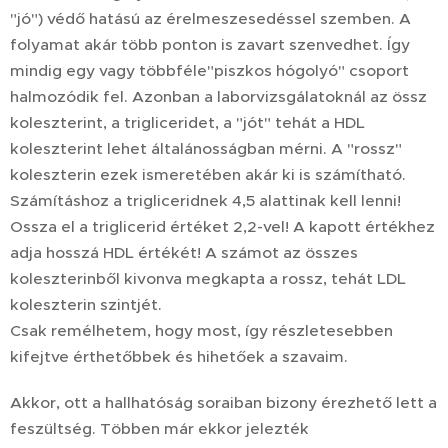
"jó") védő hatású az érelmeszesedéssel szemben. A
folyamat akár több ponton is zavart szenvedhet. Így
mindig egy vagy többféle"piszkos hógolyó" csoport
halmozódik fel. Azonban a laborvizsgálatoknál az össz
koleszterint, a trigliceridet, a "jót" tehát a HDL
koleszterint lehet általánosságban mérni. A "rossz"
koleszterin ezek ismeretében akár ki is számítható.
Számításhoz a trigliceridnek 4,5 alattinak kell lenni!
Ossza el a triglicerid értéket 2,2-vel! A kapott értékhez
adja hosszá HDL értékét! A számot az összes
koleszterinből kivonva megkapta a rossz, tehát LDL
koleszterin szintjét.
Csak remélhetem, hogy most, így részletesebben
kifejtve érthetőbbek és hihetőek a szavaim.
Akkor, ott a hallhatóság soraiban bizony érezhető lett a
feszültség. Többen már ekkor jelezték