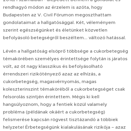
rendhagyó módon az érzelem is azóta, hogy
Budapesten az V. Civil Fórumon megoszthattam
gondolataimat a hallgatósággal. Két, véleményem
szerint egészségünket és életünket közvetlen
befolyásoló betegségről beszéltem... változó hatással.
Lévén a hallgatóság elsöprő többsége a cukorbetegség
témakörében személyes érintettsége folytán is járatos
volt, az öt nagy klasszikus és befolyásolható
érrendszeri rizikótényező azaz az elhízás, a
cukorbetegség, magasvérnyomás, magas
koleszterinszint témaköréből a cukorbetegséget csak
felsorolás szintjén érintettem. Mégis ki kell
hangsúlyoznom, hogy a fentiek közül valamely
probléma (példának okáért a cukorbetegség)
felismerése kapcsán rögvest tisztázandó a többiek
helyzete! Érbetegségünk kialakulásának rizikója – azaz