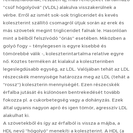
"csúf hógolyóvá" (VLDL) alakulva visszakerülnek a
vérbe. Erről az ismét sok-sok trigliceridet és kevés
koleszterint szállító csomagról útjuk során az erek és
más szövetek megint trigliceridet falnak le. Hasonlóan
mint a bélből felszívódó "óriás" esetében. Miközben a
golyó fogy – ténylegesen is egyre kisebbé és
tömörebbé válik -, koleszterintartalma relatíve egyre
nő. Köztes terméken át kialakul a koleszterinben
legeslegdúsabb egység, az LDL. Valójában tehát az LDL
részecskék mennyisége határozza meg az LDL (tehát a
"rossz") koleszterin mennyiségét. Ezen részecskék
érfalba jutását és különösen bentrekedését tovább
fokozza pl. a cukorbetegség vagy a dohányzás. Ezek
által ugyanis nagyon apró és igen tömör, agresszív LDL
alakulhat ki.
A szövetekből és így az érfalból is vissza a májba, a
HDL nevű "hógolyó" menekíti a koleszterint. A HDL (a