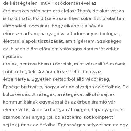
de kétségtelen "művi" csökkentésével az
érelmeszesedés nem csak lelassítható, de akár vissza
is fordítható. Fordítsa vissza! Éljen soká! Ezt próbáltam
elmondani. Bocsánat, hogy elkapott a hév és
előreszaladtam, hanyagolva a tudományos biológiai,
élettani alapok tisztázását, amit ígértem. Szükséges
ez, hiszen előre elárulom valóságos darázsfészekbe
nyúltam.
Ereink, pontosabban ütőereink, mint vérszállító csövek,
több rétegűek. Az áramló vér felőli bélés az
érbelhártya. Egyetlen sejtsorból álló védőréteg.
Épsége biztosítja, hogy a vér ne alvadjon az érfalhoz. Ez
kulcskérdés. A rétegek, a rétegeket alkotó sejtek
kommunikálnak egymással és az érben áramló vér
elemeivel is. A belső hártyán át oxigén, tápanyagok és
számos más anyag (pl. koleszterin), sőt komplett
sejtek jutnak az érfalba. Egészséges helyzetben ez egy