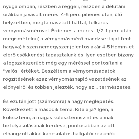
nyugalomban, részben a reggeli, részben a délutáni
órákban javasolt mérés, 4-5 perc pihenés után, ülő
helyzetben, megtámasztott háttal, felkaros
vérnyomásmérővel. Érdemes a mérést 1/2-1 perc után
megismételni ( a vérnyomásmérő mandzsettáját fent
hagyva) hiszen nemegyszer jelentős akár 4-5 Hgmm-et
elérő csökkenést tapasztalunk és ilyen esetben bizony
a legszakszerűbb még egy méréssel pontosítani a
"valós" értéket. Beszéltem a vérnyomásadatok
rögzítésének azaz vérnyomásnapló vezetésének az
előnyeiről és többen jelezték, hogy ez... természetes.
És ezután jött (számomra) a nagy meglepetés.
Következett a második téma. Kitalálja? Igen, a
koleszterin, a magas koleszterinszint és annak
befolyásolásának kérdése, pontosabban az ott
elhangzottakkal kapcsolatos hallgatói reakciók.