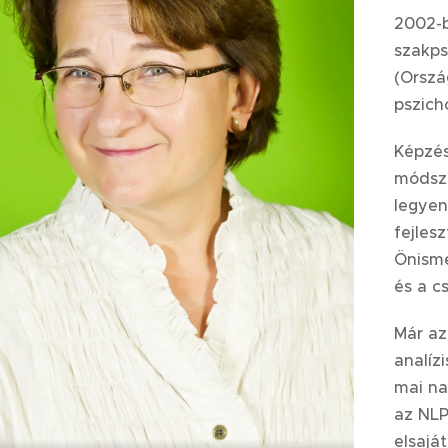
2002-
szakps
(Ország
pszich
Képzés
módsze
legye
fejles
Ö
nism
és a c
Már az
analízi
mai na
az NLP
elsajá