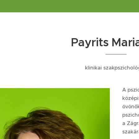
Payrits Mari
klinikai szakpszichol
A pszi
középi
óvónők
pszich
a Zágr
szakár