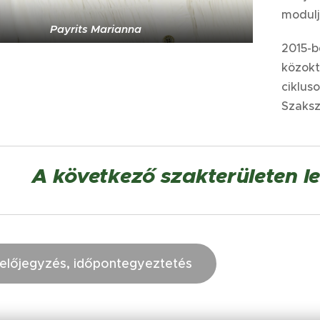
modulj
Payrits Marianna
2015-
b
k
özokt
ciklus
Szaksz
A következő szakterületen le
előjegyzés, időpontegyeztetés