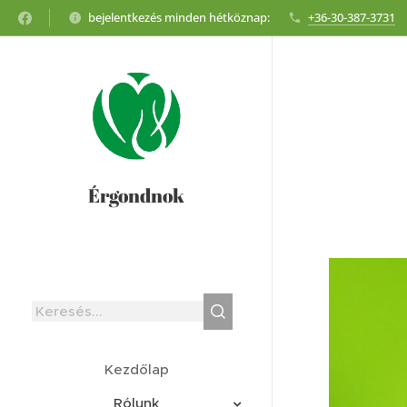
bejelentkezés minden hétköznap:
+36-30-387-3731
Érgondnok
Kezdőlap
Rólunk