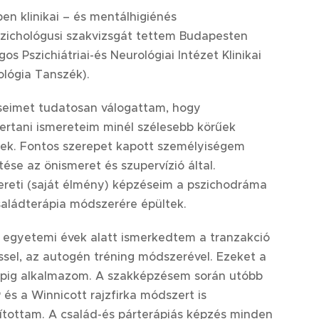
ben
k
linikai – és mentálhigiénés
zichológusi szakvizsgát
tettem
Budapesten
os Pszichiátriai-és Neurológiai Intézet Klinikai
ológia Tanszék).
eimet tudatosan válogattam, hogy
rtani ismereteim minél szélesebb körűek
nek.
F
ontos szerepet kapott személyiségem
ztése az önismeret és szupervízió által.
ereti (saját élmény) képzéseim a pszichodráma
saládterápia módszerére épültek.
 egyetemi évek alatt
ismerked
tem a
t
ranzakció
ssel, az
a
utogén tréning módszerével.
Ezeket a
pig
alkalmazom. A szakképzésem során utóbb
 és a Winnicott rajzfirka módszert is
títottam. A család-és párterápiás képzés minden