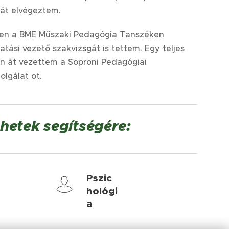
át elvégeztem.
en
a BME Műszaki Pedagógia Tanszék
en
atási vezető szakvizsgá
t is tettem.
Egy
teljes
on
át vezettem
a Soproni Pedagógiai
olgálat ot.
hetek segítségére:
Pszic
hológi
a