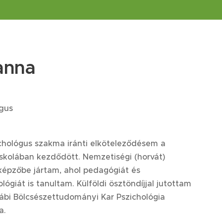
anna
ógus
chológus szakma iránti elköteleződésem a
skolában kezdődött. Nemzetiségi (horvát)
épzőbe jártam, ahol pedagógiát és
ológiát is tanultam.
K
ülföldi ösztöndíj
jal jutottam
ábi Bölcsészettudományi Kar Pszichológia
a.