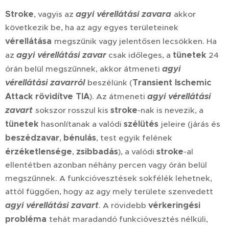
Stroke
agyi vérellátási zavara
, vagyis az
akkor
következik be, ha az agy egyes területeinek
vérellátása
megszűnik vagy jelentősen lecsökken. Ha
agyi vérellátási zavar
tünetek
az
csak időleges, a
24
agyi
órán belül megszűnnek, akkor átmeneti
vérellátási zavarról
Transient Ischemic
beszélünk (
Attack rövidítve TIA
agyi vérellátási
). Az átmeneti
zavart
stroke
sokszor rosszul kis
-nak is nevezik, a
tünetek
szélütés
hasonlítanak a valódi
jeleire (járás és
beszédzavar
bénulás
,
, test egyik felének
érzéketlensége
zsibbadás
stroke
,
), a valódi
-al
ellentétben azonban néhány percen vagy órán belül
megszűnnek. A funkcióvesztések sokfélék lehetnek,
attól függően, hogy az agy mely területe szenvedett
agyi vérellátási zavart
vérkeringési
. A rövidebb
probléma
tehát maradandó funkcióvesztés nélküli,