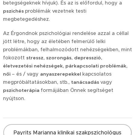
betegségeknek hívjuk). És az is előfordul, hogy a
problémák vezetnek testi
pszichés
megbetegedéshez.
Az Érgondnok pszichológiai rendelése azzal a céllal
jött létre, hogy az életében felmerülő lelki
problémákban, felhalmozódott nehézségekben, mint
fokozott
,
,
,
stressz
szorongás
depresszió
,
,
életvezetési nehézségek
párkapcsolati problémák
– és / vagy
kapcsolatos
női
anyaszerepekkel
megpróbáltatásokban, stb.,
vagy
tanácsadás
formájában Önnek segítséget
pszichoterápia
nyújtson.
Payrits Marianna klinikai szakpszichológus