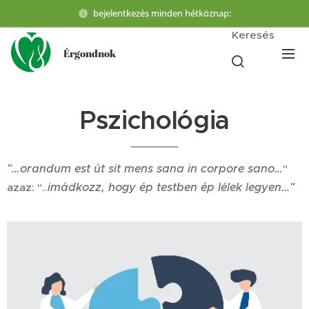
bejelentkezés minden hétköznap:
Keresés
Érgondnok
Pszichológia
"…orandum est út sit mens sana in corpore sano…
"
imádkozz, hogy ép testben ép lélek legyen..."
azaz: "..